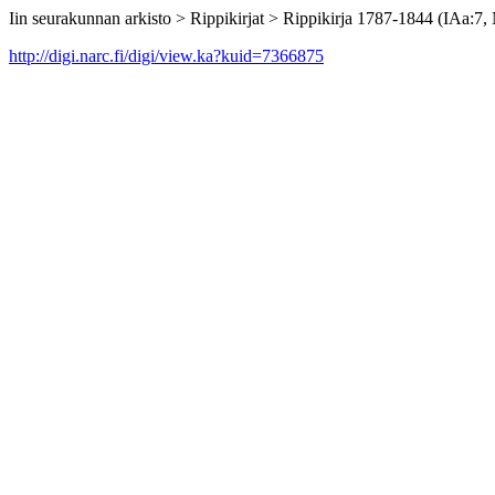
Iin seurakunnan arkisto > Rippikirjat > Rippikirja 1787-1844 (IAa:7
http://digi.narc.fi/digi/view.ka?kuid=7366875