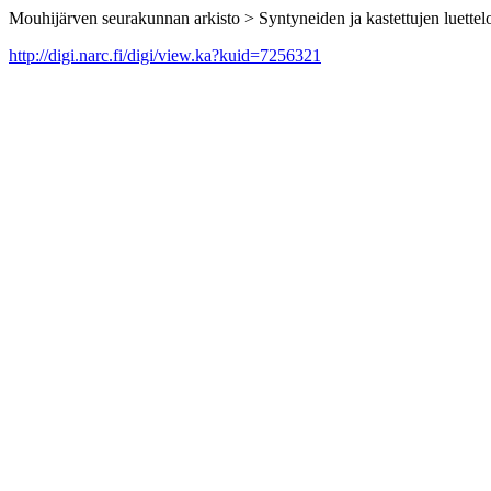
Mouhijärven seurakunnan arkisto > Syntyneiden ja kastettujen luettelo
http://digi.narc.fi/digi/view.ka?kuid=7256321